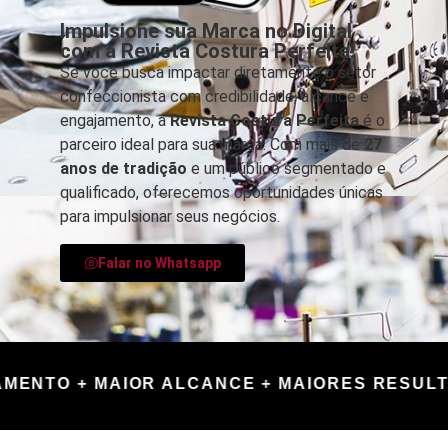
Impulsione sua Marca no Digital
com a Revista Costura Perfeita!
Se você busca impactar diretamente o setor
confeccionista com credibilidade, alcance e
engajamento, a
Revista Costura Perfeita
é o
parceiro ideal para sua marca. Com mais de
27
anos de tradição
e um público segmentado e
qualificado, oferecemos oportunidades únicas
para impulsionar seus negócios.
Falar no Whatsapp
MENTO + MAIOR ALCANCE + MAIORES RESULTA