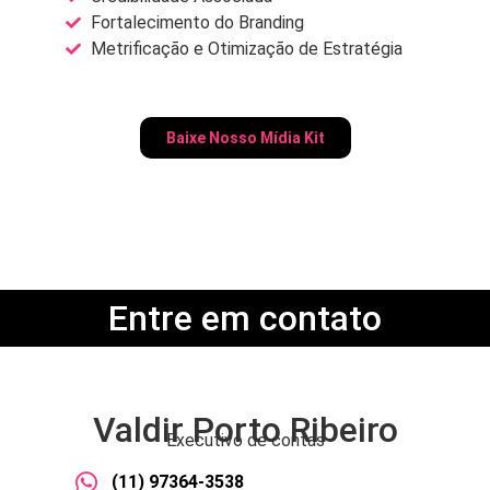
Fortalecimento do Branding
Metrificação e Otimização de Estratégia
Baixe Nosso Mídia Kit
Entre em contato
Valdir Porto Ribeiro
Executivo de contas
(11) 97364-3538