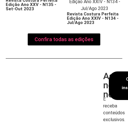
Revista Costura Perfeita
Edição Ano XXV - N135 -
Set-Out 2023
Revista Costura Perfeita
Edição Ano XXIV - N134 -
Jul/Ago 2023
Confira todas as edições
Assin
nossa
in
newsl
E
receba
conteúdos
exclusivos.