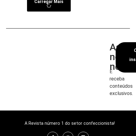
Carregar Mais
Assin
nossa
in
newsl
E
receba
conteúdos
exclusivos.
A Revista número 1 do setor confeccionista!