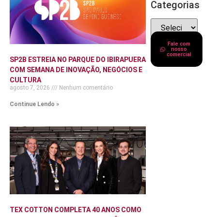
Categorias
Fale com
nosso
comercial
SP2B ESTREIA NO PARQUE DO IBIRAPUERA
COM SEMANA DE INOVAÇÃO, NEGÓCIOS E
CULTURA
agosto 7, 2026
Nenhum comentário
Continue Lendo »
TEX COTTON COMPLETA 40 ANOS COMO