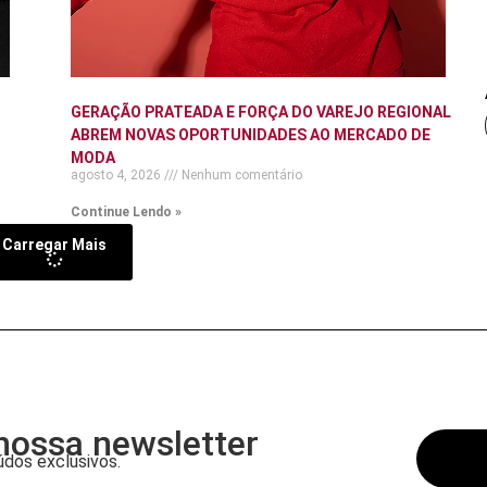
GERAÇÃO PRATEADA E FORÇA DO VAREJO REGIONAL
ABREM NOVAS OPORTUNIDADES AO MERCADO DE
MODA
agosto 4, 2026
Nenhum comentário
Continue Lendo »
Carregar Mais
nossa newsletter
dos exclusivos.