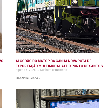
VO
ALGODÃO DO MATOPIBA GANHA NOVA ROTA DE
EXPORTAÇÃO MULTIMODAL ATÉ O PORTO DE SANTOS
agosto 6, 2026
Nenhum comentário
Continue Lendo »