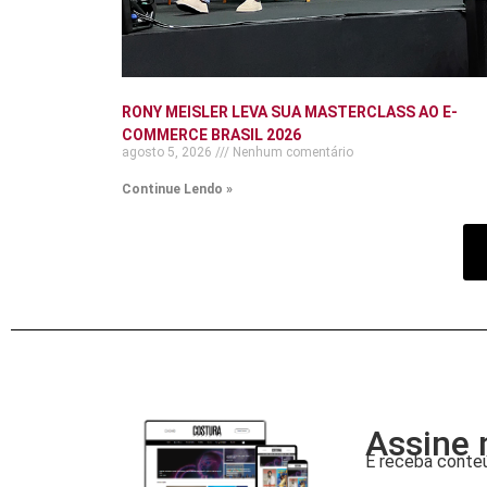
RONY MEISLER LEVA SUA MASTERCLASS AO E-
COMMERCE BRASIL 2026
agosto 5, 2026
Nenhum comentário
Continue Lendo »
Assine 
E receba conteú