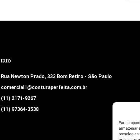
tato
Rua Newton Prado, 333 Bom Retiro - São Paulo
comercial1@costuraperfeita.com.br
(11) 2171-9267
(11) 97364-3538
Para propor
armazenar e
tecnologias
exclusivos 