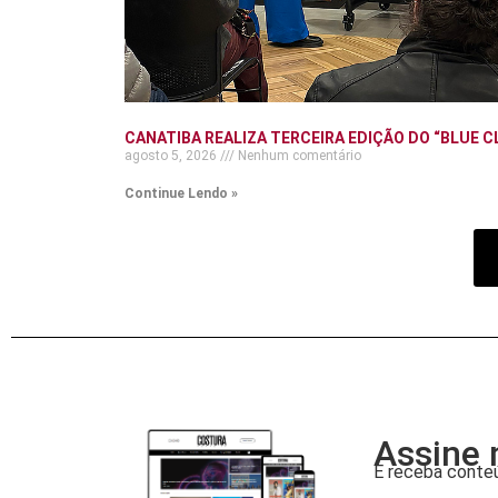
CANATIBA REALIZA TERCEIRA EDIÇÃO DO “BLUE C
agosto 5, 2026
Nenhum comentário
Continue Lendo »
Assine 
E receba conteú