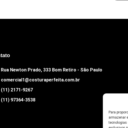
tato
Rua Newton Prado, 333 Bom Retiro - São Paulo
comercial1@costuraperfeita.com.br
(11) 2171-9267
(11) 97364-3538
Para propor
armazenar e
tecnologias
exclusivos 