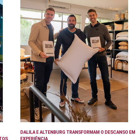
DALILA E ALTENBURG TRANSFORMAM O DESCANSO EM
TOS
EXPERIÊNCIA