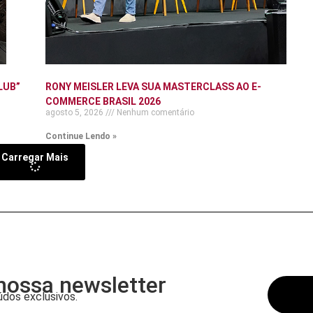
LUB”
RONY MEISLER LEVA SUA MASTERCLASS AO E-
COMMERCE BRASIL 2026
agosto 5, 2026
Nenhum comentário
Continue Lendo »
Carregar Mais
nossa newsletter
dos exclusivos.