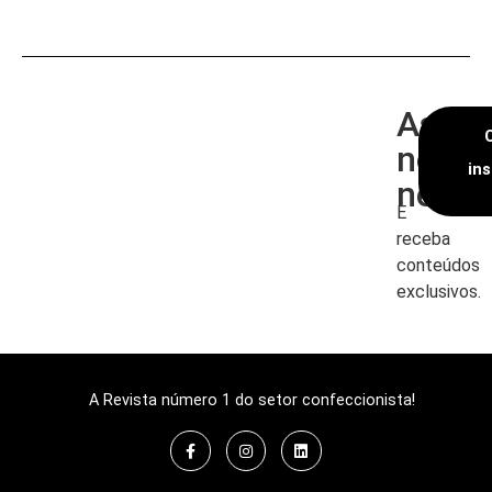
Assin
nossa
in
newsl
E
receba
conteúdos
exclusivos.
A Revista número 1 do setor confeccionista!