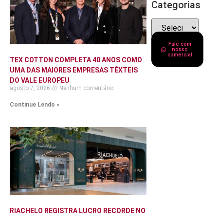
Categorias
Fale com
nosso
comercial
TEX COTTON COMPLETA 40 ANOS COMO
UMA DAS MAIORES EMPRESAS TÊXTEIS
DO VALE EUROPEU
agosto 7, 2026
Nenhum comentário
Continue Lendo »
RIACHELO REGISTRA LUCRO RECORDE NO