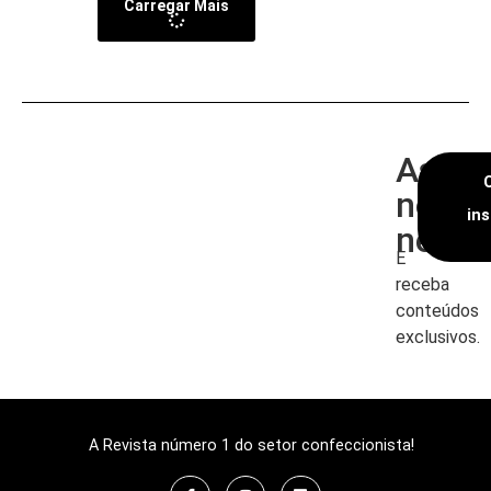
Carregar Mais
Assin
nossa
in
newsl
E
receba
conteúdos
exclusivos.
A Revista número 1 do setor confeccionista!