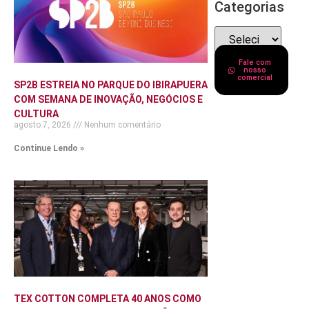
Categorias
Fale com
nosso
comercial
SP2B ESTREIA NO PARQUE DO IBIRAPUERA
COM SEMANA DE INOVAÇÃO, NEGÓCIOS E
CULTURA
agosto 7, 2026
Nenhum comentário
Continue Lendo »
TEX COTTON COMPLETA 40 ANOS COMO