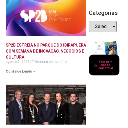
Categorias
SP2B ESTREIA NO PARQUE DO IBIRAPUERA
COM SEMANA DE INOVAÇÃO, NEGÓCIOS E
CULTURA
agosto 7, 2026
Nenhum comentário
Fale com
nosso
comercial
Continue Lendo »