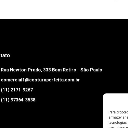
tato
Rua Newton Prado, 333 Bom Retiro - São Paulo
comercial1@costuraperfeita.com.br
(11) 2171-9267
(11) 97364-3538
Para propor
armazenar e
tecnologias
exclusivos 