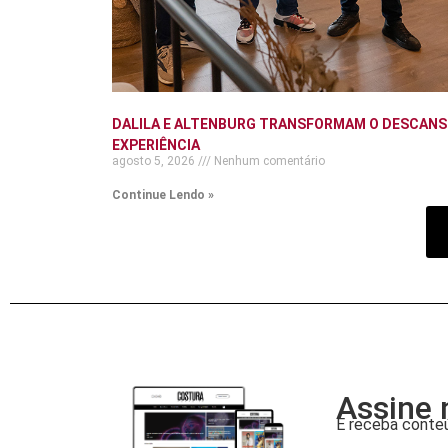
DALILA E ALTENBURG TRANSFORMAM O DESCANS
EXPERIÊNCIA
agosto 5, 2026
Nenhum comentário
Continue Lendo »
Assine 
E receba conteú