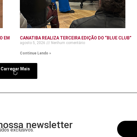
O EM
CANATIBA REALIZA TERCEIRA EDIÇÃO DO “BLUE CLUB”
agosto 5, 2026
Nenhum comentário
Continue Lendo »
Carregar Mais
nossa newsletter
dos exclusivos.