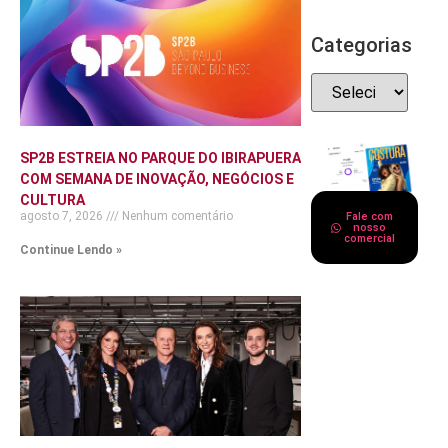
Categorias
SP2B ESTREIA NO PARQUE DO IBIRAPUERA
COM SEMANA DE INOVAÇÃO, NEGÓCIOS E
CULTURA
agosto 7, 2026
Nenhum comentário
Fale com
nosso
comercial
Continue Lendo »