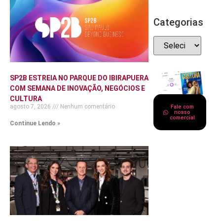
Categorias
SP2B ESTREIA NO PARQUE DO IBIRAPUERA
COM SEMANA DE INOVAÇÃO, NEGÓCIOS E
CULTURA
agosto 7, 2026
Nenhum comentário
Fale com
nosso
comercial
Continue Lendo »