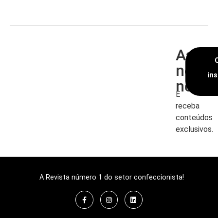
Assin
nossa
in
newsl
E
receba
conteúdos
exclusivos.
A Revista número 1 do setor confeccionista!