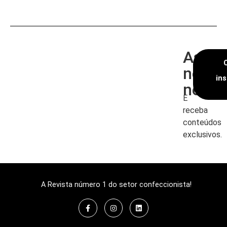
Assin
nossa
in
newsl
E
receba
conteúdos
exclusivos.
A Revista número 1 do setor confeccionista!