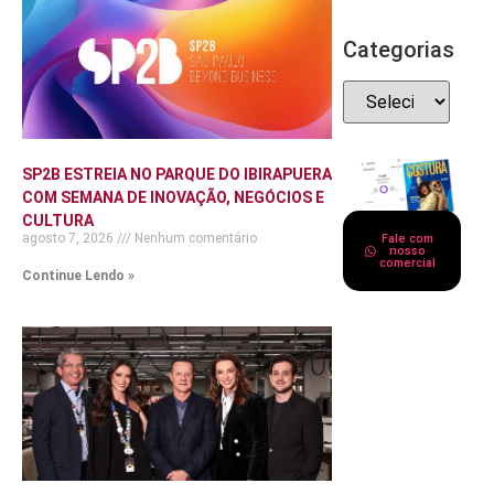
Categorias
SP2B ESTREIA NO PARQUE DO IBIRAPUERA
COM SEMANA DE INOVAÇÃO, NEGÓCIOS E
CULTURA
agosto 7, 2026
Nenhum comentário
Fale com
nosso
comercial
Continue Lendo »