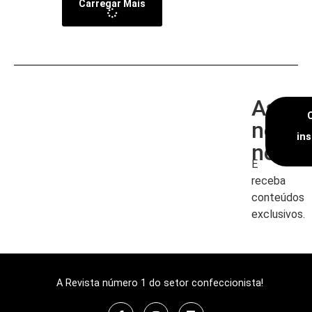
Carregar Mais
Assin
nossa
in
newsl
E
receba
conteúdos
exclusivos.
A Revista número 1 do setor confeccionista!