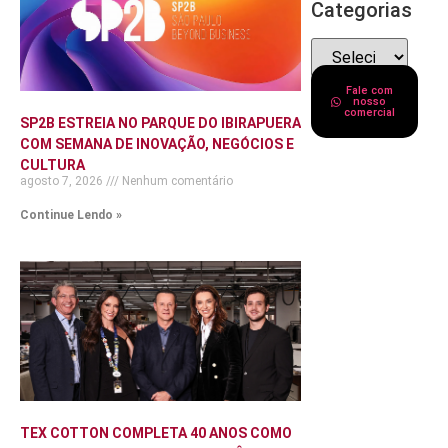
Categorias
Fale com
nosso
comercial
SP2B ESTREIA NO PARQUE DO IBIRAPUERA
COM SEMANA DE INOVAÇÃO, NEGÓCIOS E
CULTURA
agosto 7, 2026
Nenhum comentário
Continue Lendo »
TEX COTTON COMPLETA 40 ANOS COMO