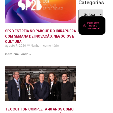
Categorias
Fale com
nosso
comercial
SP2B ESTREIA NO PARQUE DO IBIRAPUERA
COM SEMANA DE INOVAÇÃO, NEGÓCIOS E
CULTURA
agosto 7, 2026
Nenhum comentário
Continue Lendo »
TEX COTTON COMPLETA 40 ANOS COMO