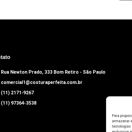
tato
Rua Newton Prado, 333 Bom Retiro - São Paulo
comercial1@costuraperfeita.com.br
(11) 2171-9267
(11) 97364-3538
Para propor
armazenar e
tecnologias
exclusivos 