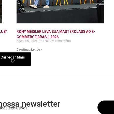
LUB”
RONY MEISLER LEVA SUA MASTERCLASS AO E-
COMMERCE BRASIL 2026
agosto 5, 2026
Nenhum comentário
Continue Lendo »
Carregar Mais
nossa newsletter
dos exclusivos.