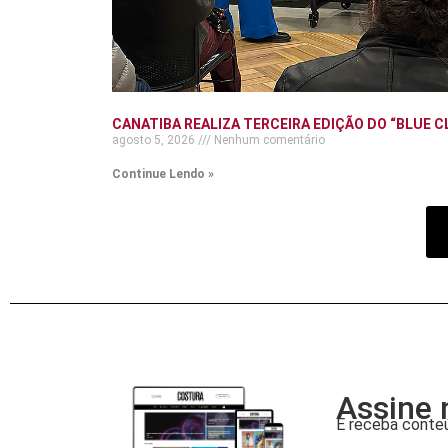
CANATIBA REALIZA TERCEIRA EDIÇÃO DO “BLUE C
agosto 5, 2026
Nenhum comentário
Continue Lendo »
Assine 
E receba conteú