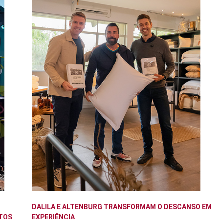
DALILA E ALTENBURG TRANSFORMAM O DESCANSO EM
TOS
EXPERIÊNCIA