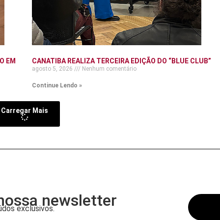
O EM
CANATIBA REALIZA TERCEIRA EDIÇÃO DO “BLUE CLUB”
agosto 5, 2026
Nenhum comentário
Continue Lendo »
Carregar Mais
nossa newsletter
dos exclusivos.