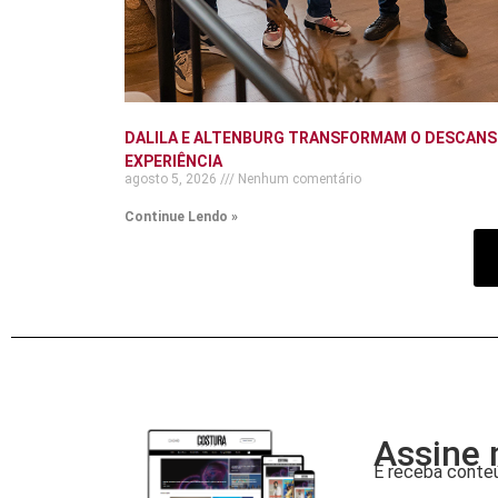
DALILA E ALTENBURG TRANSFORMAM O DESCANS
EXPERIÊNCIA
agosto 5, 2026
Nenhum comentário
Continue Lendo »
Assine 
E receba conteú