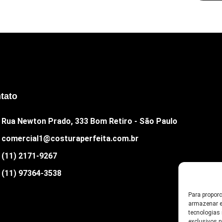
tato
Rua Newton Prado, 333 Bom Retiro - São Paulo
comercial1@costuraperfeita.com.br
(11) 2171-9267
(11) 97364-3538
Para propor
armazenar e
tecnologias
exclusivos 