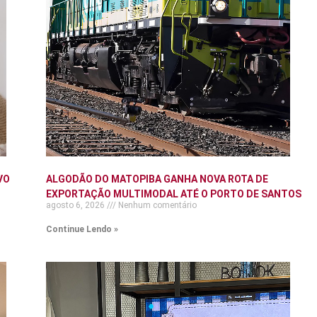
VO
ALGODÃO DO MATOPIBA GANHA NOVA ROTA DE
EXPORTAÇÃO MULTIMODAL ATÉ O PORTO DE SANTOS
agosto 6, 2026
Nenhum comentário
Continue Lendo »