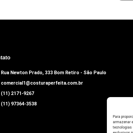
tato
Rua Newton Prado, 333 Bom Retiro - São Paulo
comercial1@costuraperfeita.com.br
(11) 2171-9267
(11) 97364-3538
Para propor
armazenar e
tecnologias
exclusivos 