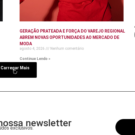
GERAÇÃO PRATEADA E FORÇA DO VAREJO REGIONAL
ABREM NOVAS OPORTUNIDADES AO MERCADO DE
MODA
agosto 4, 2026
Nenhum comentário
Continue Lendo »
Carregar Mais
nossa newsletter
dos exclusivos.