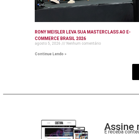
RONY MEISLER LEVA SUA MASTERCLASS AO E-
COMMERCE BRASIL 2026
agosto 5, 2026
Nenhum comentário
Continue Lendo »
Assine 
E receba conteú