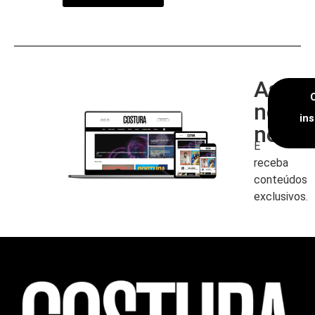
Assin
nossa
in
newsl
E
receba
conteúdos
exclusivos.