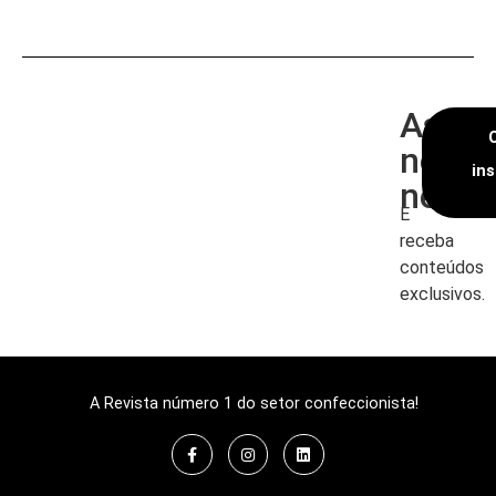
Assin
nossa
in
newsl
E
receba
conteúdos
exclusivos.
A Revista número 1 do setor confeccionista!