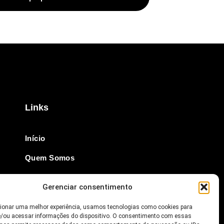
Links
Início
Quem Somos
Revista Online
Gerenciar consentimento
Notícias
cionar uma melhor experiência, usamos tecnologias como cookies para
Anuncie
/ou acessar informações do dispositivo. O consentimento com essas