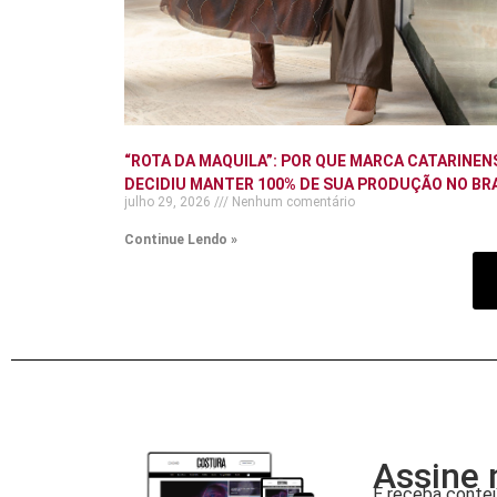
“ROTA DA MAQUILA”: POR QUE MARCA CATARINEN
DECIDIU MANTER 100% DE SUA PRODUÇÃO NO BR
julho 29, 2026
Nenhum comentário
Continue Lendo »
Assine 
E receba conteú