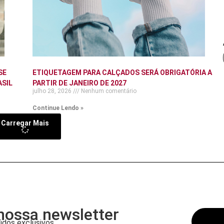
SE
ETIQUETAGEM PARA CALÇADOS SERÁ OBRIGATÓRIA A
ASIL
PARTIR DE JANEIRO DE 2027
julho 28, 2026
Nenhum comentário
Continue Lendo »
Carregar Mais
nossa newsletter
dos exclusivos.