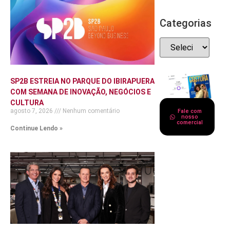
Categorias
SP2B ESTREIA NO PARQUE DO IBIRAPUERA
COM SEMANA DE INOVAÇÃO, NEGÓCIOS E
CULTURA
agosto 7, 2026
Nenhum comentário
Fale com
nosso
comercial
Continue Lendo »