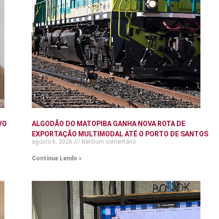
VO
ALGODÃO DO MATOPIBA GANHA NOVA ROTA DE
EXPORTAÇÃO MULTIMODAL ATÉ O PORTO DE SANTOS
agosto 6, 2026
Nenhum comentário
Continue Lendo »