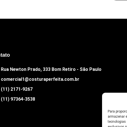
tato
Rua Newton Prado, 333 Bom Retiro - São Paulo
comercial1@costuraperfeita.com.br
(11) 2171-9267
(11) 97364-3538
Para propor
armazenar e
tecnologias
exclusivos 