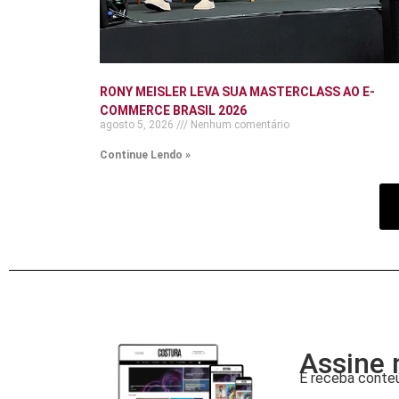
RONY MEISLER LEVA SUA MASTERCLASS AO E-
COMMERCE BRASIL 2026
agosto 5, 2026
Nenhum comentário
Continue Lendo »
Assine 
E receba conteú