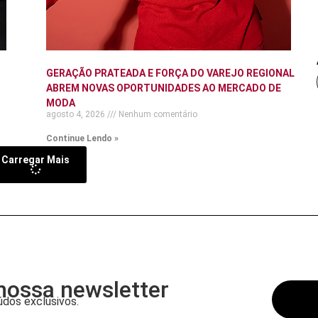
GERAÇÃO PRATEADA E FORÇA DO VAREJO REGIONAL
ABREM NOVAS OPORTUNIDADES AO MERCADO DE
MODA
agosto 4, 2026
Nenhum comentário
Continue Lendo »
Carregar Mais
nossa newsletter
dos exclusivos.