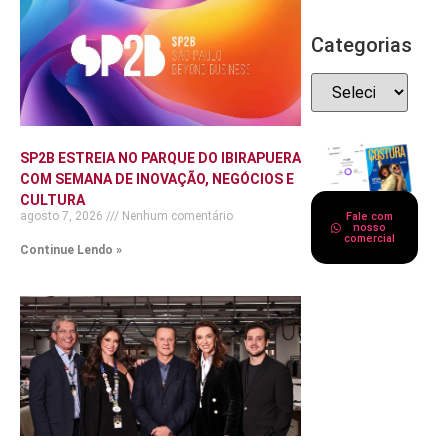
Categorias
SP2B ESTREIA NO PARQUE DO IBIRAPUERA
COM SEMANA DE INOVAÇÃO, NEGÓCIOS E
CULTURA
agosto 7, 2026
Nenhum comentário
Fale com
nosso
comercial
Continue Lendo »