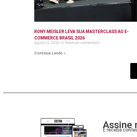
RONY MEISLER LEVA SUA MASTERCLASS AO E-
COMMERCE BRASIL 2026
agosto 5, 2026
Nenhum comentário
Continue Lendo »
Assine 
E receba conteú