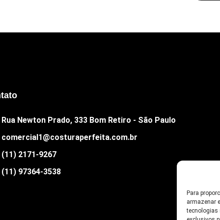
tato
Rua Newton Prado, 333 Bom Retiro - São Paulo
comercial1@costuraperfeita.com.br
(11) 2171-9267
(11) 97364-3538
Para propor
armazenar e
tecnologias
exclusivos 