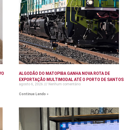
VO
ALGODÃO DO MATOPIBA GANHA NOVA ROTA DE
EXPORTAÇÃO MULTIMODAL ATÉ O PORTO DE SANTOS
agosto 6, 2026
Nenhum comentário
Continue Lendo »