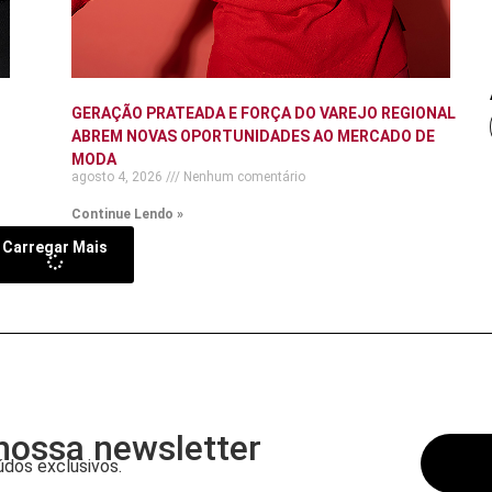
GERAÇÃO PRATEADA E FORÇA DO VAREJO REGIONAL
ABREM NOVAS OPORTUNIDADES AO MERCADO DE
MODA
agosto 4, 2026
Nenhum comentário
Continue Lendo »
Carregar Mais
nossa newsletter
dos exclusivos.