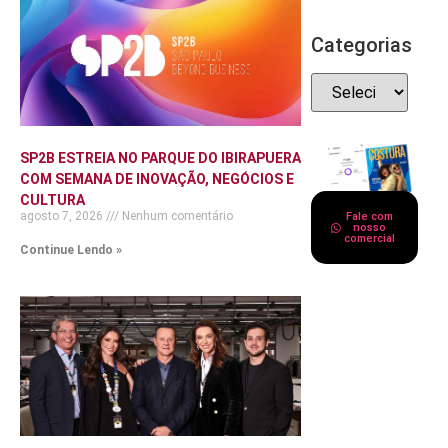
Categorias
SP2B ESTREIA NO PARQUE DO IBIRAPUERA
COM SEMANA DE INOVAÇÃO, NEGÓCIOS E
CULTURA
agosto 7, 2026
Nenhum comentário
Fale com
nosso
comercial
Continue Lendo »