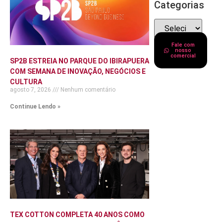
Categorias
Fale com
nosso
comercial
SP2B ESTREIA NO PARQUE DO IBIRAPUERA
COM SEMANA DE INOVAÇÃO, NEGÓCIOS E
CULTURA
agosto 7, 2026
Nenhum comentário
Continue Lendo »
TEX COTTON COMPLETA 40 ANOS COMO