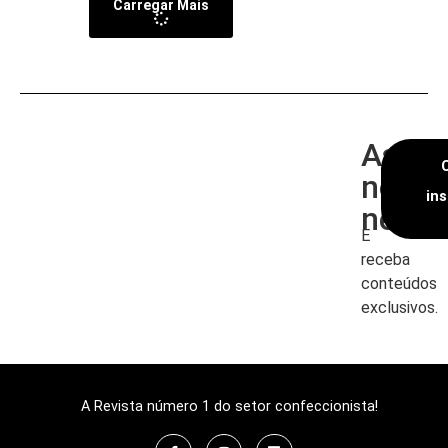
Carregar Mais
Assin
nossa
in
newsl
E
receba
conteúdos
exclusivos.
A Revista número 1 do setor confeccionista!