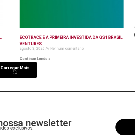
L
ECOTRACE É A PRIMEIRA INVESTIDA DA GS1 BRASIL
VENTURES
agosto 3, 2026
Nenhum comentário
Continue Lendo »
Carregar Mais
nossa newsletter
dos exclusivos.