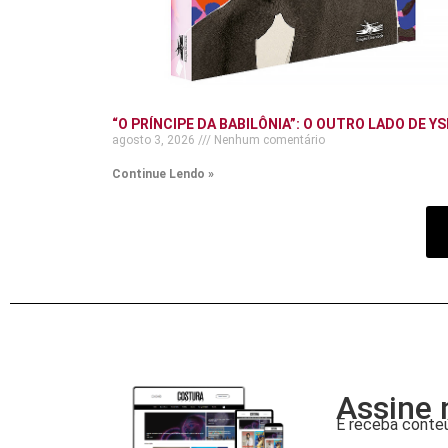
“O PRÍNCIPE DA BABILÔNIA”: O OUTRO LADO DE YS
agosto 3, 2026
Nenhum comentário
Continue Lendo »
Assine 
E receba conteú