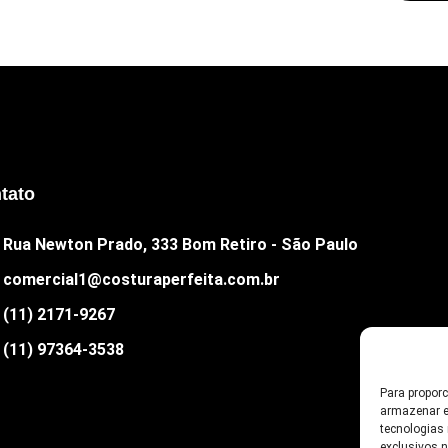
tato
Rua Newton Prado, 333 Bom Retiro - São Paulo
comercial1@costuraperfeita.com.br
(11) 2171-9267
(11) 97364-3538
Para propor
armazenar e
tecnologias
exclusivos 