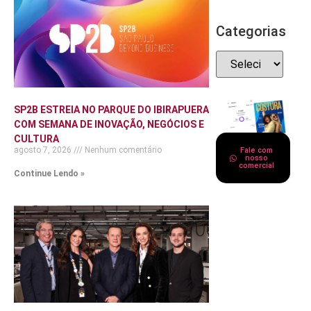
Categorias
SP2B ESTREIA NO PARQUE DO IBIRAPUERA
COM SEMANA DE INOVAÇÃO, NEGÓCIOS E
CULTURA
agosto 7, 2026
Nenhum comentário
Fale com
nosso
comercial
Continue Lendo »