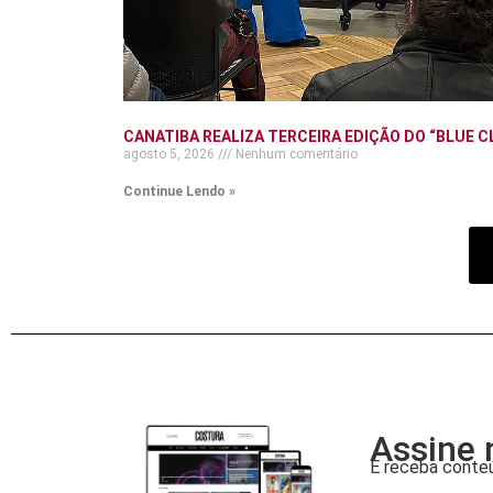
CANATIBA REALIZA TERCEIRA EDIÇÃO DO “BLUE C
agosto 5, 2026
Nenhum comentário
Continue Lendo »
Assine 
E receba conteú