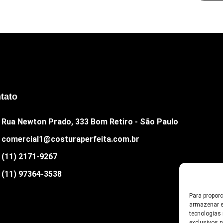
tato
Rua Newton Prado, 333 Bom Retiro - São Paulo
comercial1@costuraperfeita.com.br
(11) 2171-9267
(11) 97364-3538
Para propor
armazenar e
tecnologias
exclusivos 