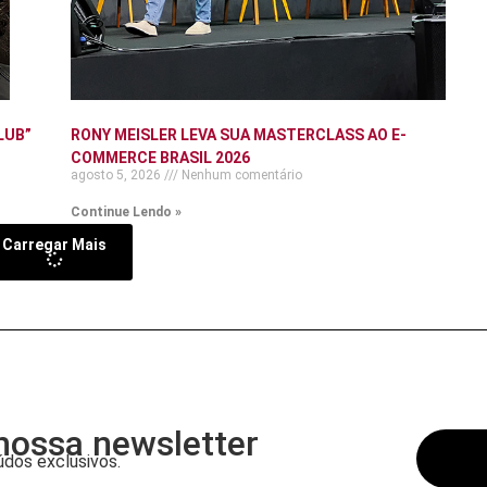
LUB”
RONY MEISLER LEVA SUA MASTERCLASS AO E-
COMMERCE BRASIL 2026
agosto 5, 2026
Nenhum comentário
Continue Lendo »
Carregar Mais
nossa newsletter
dos exclusivos.