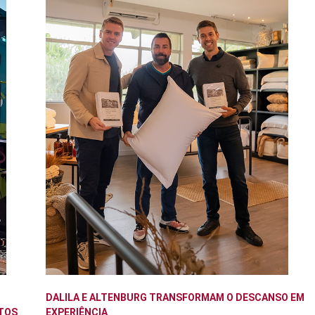
DALILA E ALTENBURG TRANSFORMAM O DESCANSO EM
TOS
EXPERIÊNCIA