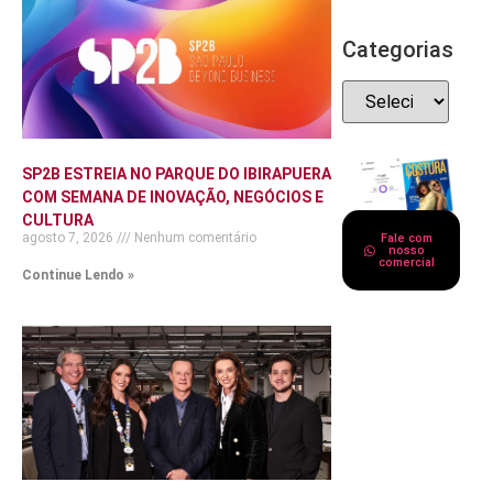
Categorias
SP2B ESTREIA NO PARQUE DO IBIRAPUERA
COM SEMANA DE INOVAÇÃO, NEGÓCIOS E
CULTURA
agosto 7, 2026
Nenhum comentário
Fale com
nosso
comercial
Continue Lendo »