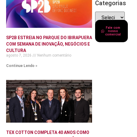
Categorias
Fale com
nosso
comercial
SP2B ESTREIA NO PARQUE DO IBIRAPUERA
COM SEMANA DE INOVAÇÃO, NEGÓCIOS E
CULTURA
agosto 7, 2026
Nenhum comentário
Continue Lendo »
TEX COTTON COMPLETA 40 ANOS COMO