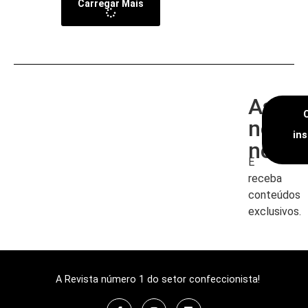
Carregar Mais
Assin
nossa
in
newsl
E
receba
conteúdos
exclusivos.
A Revista número 1 do setor confeccionista!