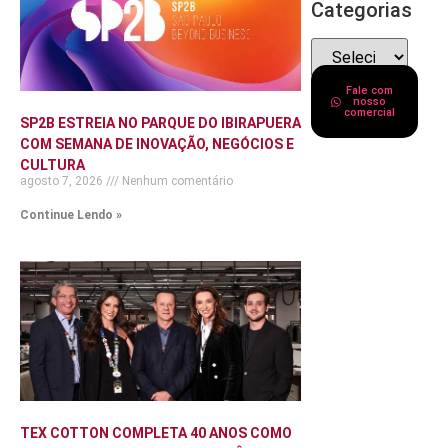
Categorias
Fale com
nosso
comercial
SP2B ESTREIA NO PARQUE DO IBIRAPUERA
COM SEMANA DE INOVAÇÃO, NEGÓCIOS E
CULTURA
agosto 7, 2026
Nenhum comentário
Continue Lendo »
TEX COTTON COMPLETA 40 ANOS COMO