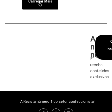
Carregar Mais
Assin
nossa
in
newsl
E
receba
conteúdos
exclusivos.
A Revista número 1 do setor confeccionista!