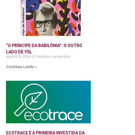
“O PRÍNCIPE DA BABILÔNIA”: O OUTRO
LADO DE YSL
agosto 3, 2026
Nenhum comentário
Continue Lendo »
ECOTRACE É A PRIMEIRA INVESTIDA DA