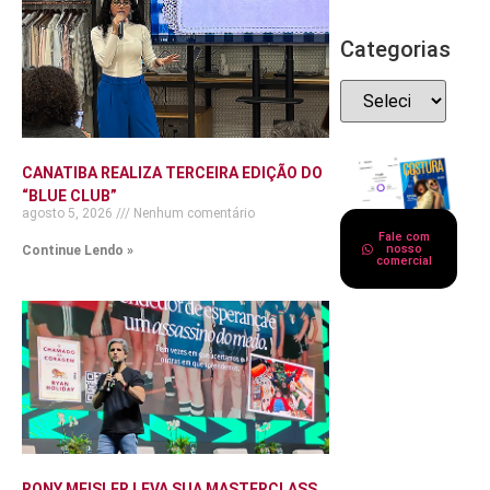
Categorias
CANATIBA REALIZA TERCEIRA EDIÇÃO DO
“BLUE CLUB”
agosto 5, 2026
Nenhum comentário
Fale com
nosso
Continue Lendo »
comercial
RONY MEISLER LEVA SUA MASTERCLASS