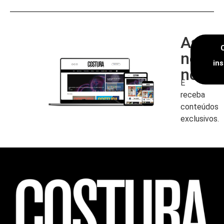
Assin
nossa
in
newsl
E
receba
conteúdos
exclusivos.