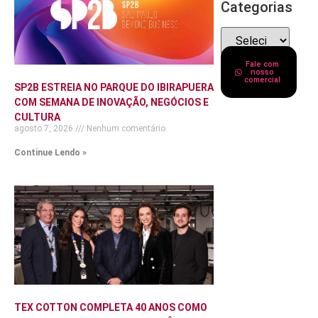
Categorias
Fale com
nosso
comercial
SP2B ESTREIA NO PARQUE DO IBIRAPUERA
COM SEMANA DE INOVAÇÃO, NEGÓCIOS E
CULTURA
agosto 7, 2026
Nenhum comentário
Continue Lendo »
TEX COTTON COMPLETA 40 ANOS COMO