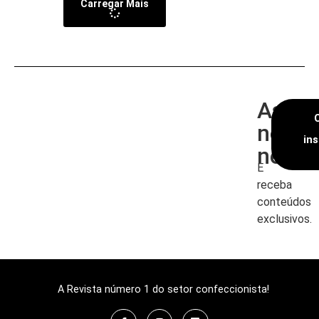
Carregar Mais
Assin
nossa
in
newsl
E
receba
conteúdos
exclusivos.
A Revista número 1 do setor confeccionista!