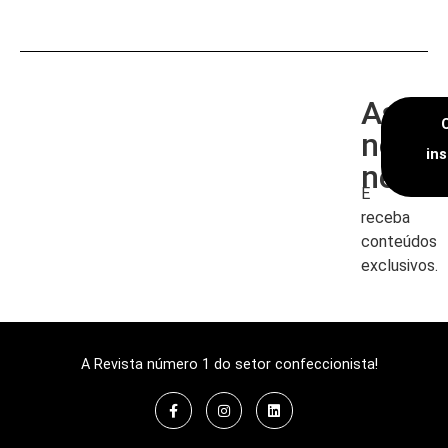
Assin
nossa
in
newsl
E
receba
conteúdos
exclusivos.
A Revista número 1 do setor confeccionista!