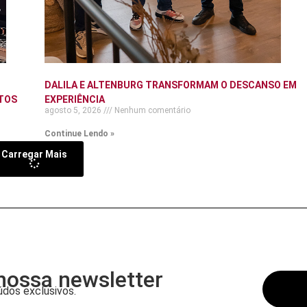
DALILA E ALTENBURG TRANSFORMAM O DESCANSO EM
TOS
EXPERIÊNCIA
agosto 5, 2026
Nenhum comentário
Continue Lendo »
Carregar Mais
nossa newsletter
dos exclusivos.