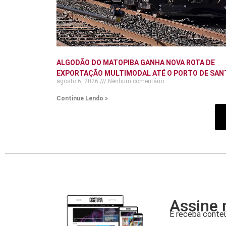
ALGODÃO DO MATOPIBA GANHA NOVA ROTA DE
EXPORTAÇÃO MULTIMODAL ATÉ O PORTO DE SAN
agosto 6, 2026
Nenhum comentário
Continue Lendo »
Assine 
E receba conteú