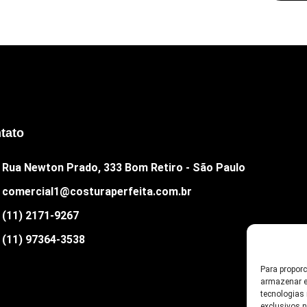
tato
Rua Newton Prado, 333 Bom Retiro - São Paulo
comercial1@costuraperfeita.com.br
(11) 2171-9267
(11) 97364-3538
Para propor
armazenar e
tecnologias
exclusivos 