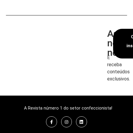
Assin
nossa
in
newsl
E
receba
conteúdos
exclusivos.
A Revista número 1 do setor confeccionista!