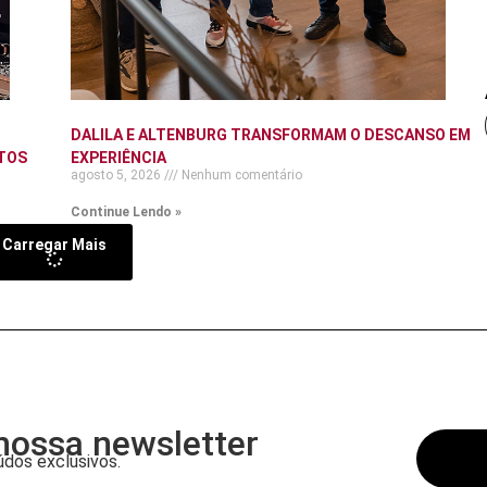
DALILA E ALTENBURG TRANSFORMAM O DESCANSO EM
TOS
EXPERIÊNCIA
agosto 5, 2026
Nenhum comentário
Continue Lendo »
Carregar Mais
nossa newsletter
dos exclusivos.