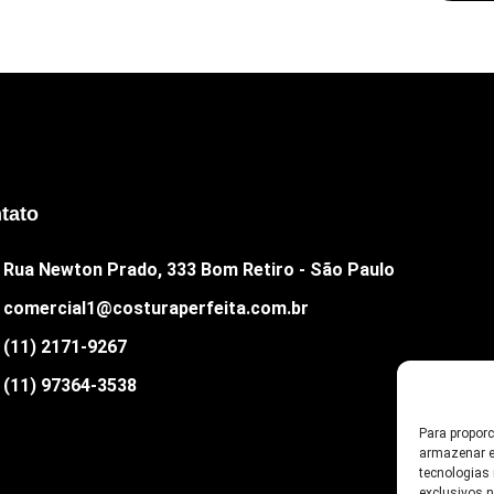
tato
Rua Newton Prado, 333 Bom Retiro - São Paulo
comercial1@costuraperfeita.com.br
(11) 2171-9267
(11) 97364-3538
Para propor
armazenar e
tecnologias
exclusivos 