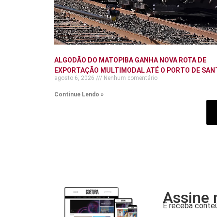
ALGODÃO DO MATOPIBA GANHA NOVA ROTA DE
EXPORTAÇÃO MULTIMODAL ATÉ O PORTO DE SAN
agosto 6, 2026
Nenhum comentário
Continue Lendo »
Assine 
E receba conteú