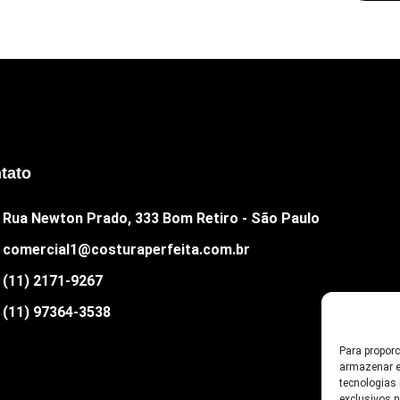
tato
Rua Newton Prado, 333 Bom Retiro - São Paulo
comercial1@costuraperfeita.com.br
(11) 2171-9267
(11) 97364-3538
Para propor
armazenar e
tecnologias
exclusivos 