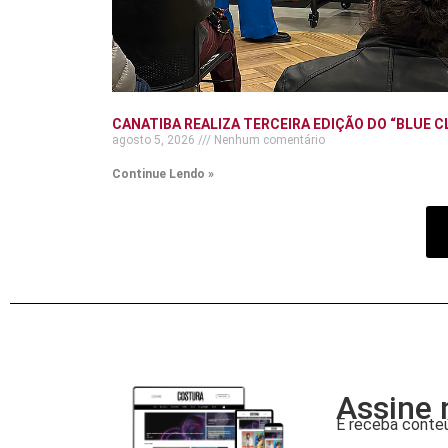
CANATIBA REALIZA TERCEIRA EDIÇÃO DO “BLUE C
agosto 5, 2026
Nenhum comentário
Continue Lendo »
Assine 
E receba conteú