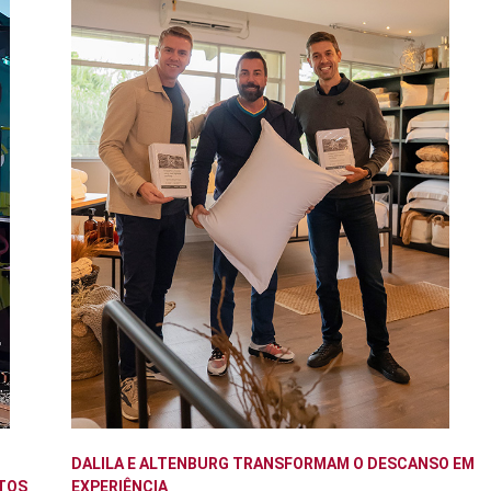
DALILA E ALTENBURG TRANSFORMAM O DESCANSO EM
TOS
EXPERIÊNCIA