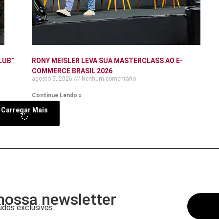
LUB”
RONY MEISLER LEVA SUA MASTERCLASS AO E-
COMMERCE BRASIL 2026
agosto 5, 2026
Nenhum comentário
Continue Lendo »
Carregar Mais
nossa newsletter
dos exclusivos.