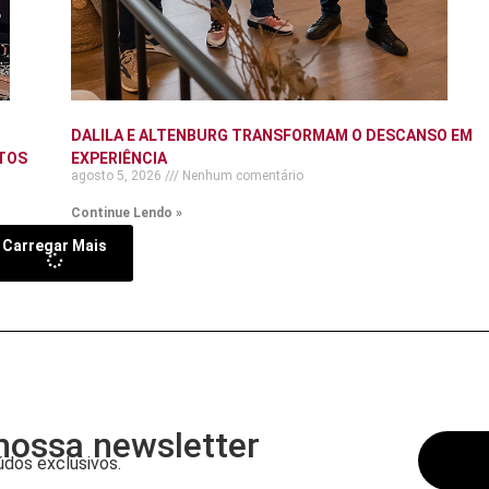
DALILA E ALTENBURG TRANSFORMAM O DESCANSO EM
TOS
EXPERIÊNCIA
agosto 5, 2026
Nenhum comentário
Continue Lendo »
Carregar Mais
nossa newsletter
dos exclusivos.