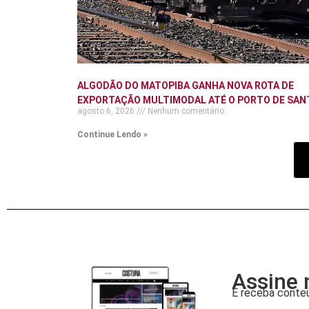
ALGODÃO DO MATOPIBA GANHA NOVA ROTA DE
EXPORTAÇÃO MULTIMODAL ATÉ O PORTO DE SAN
agosto 6, 2026
Nenhum comentário
Continue Lendo »
Assine 
E receba conteú