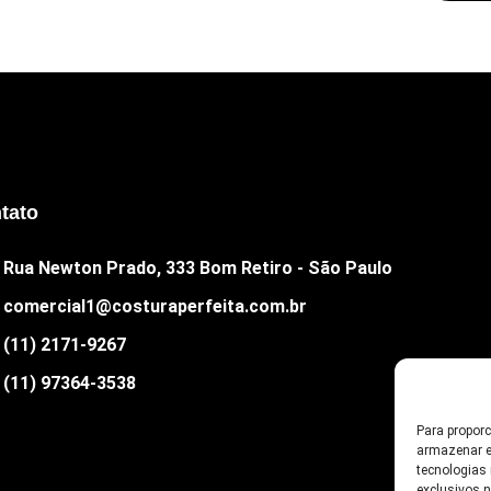
tato
Rua Newton Prado, 333 Bom Retiro - São Paulo
comercial1@costuraperfeita.com.br
(11) 2171-9267
(11) 97364-3538
Para propor
armazenar e
tecnologias
exclusivos 