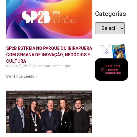
Categorias
SP2B ESTREIA NO PARQUE DO IBIRAPUERA
COM SEMANA DE INOVAÇÃO, NEGÓCIOS E
CULTURA
agosto 7, 2026
Nenhum comentário
Fale com
nosso
comercial
Continue Lendo »