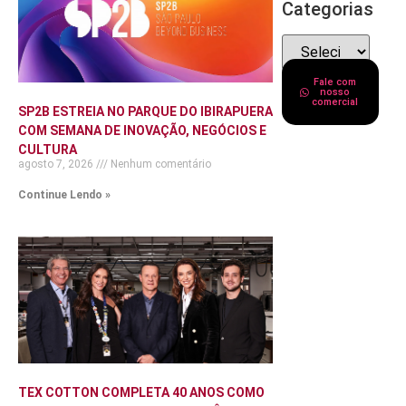
Categorias
Fale com
nosso
comercial
SP2B ESTREIA NO PARQUE DO IBIRAPUERA
COM SEMANA DE INOVAÇÃO, NEGÓCIOS E
CULTURA
agosto 7, 2026
Nenhum comentário
Continue Lendo »
TEX COTTON COMPLETA 40 ANOS COMO