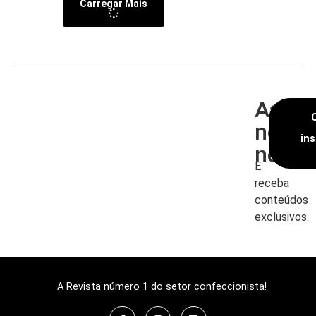
Carregar Mais
Assin
nossa
in
newsl
E
receba
conteúdos
exclusivos.
A Revista número 1 do setor confeccionista!