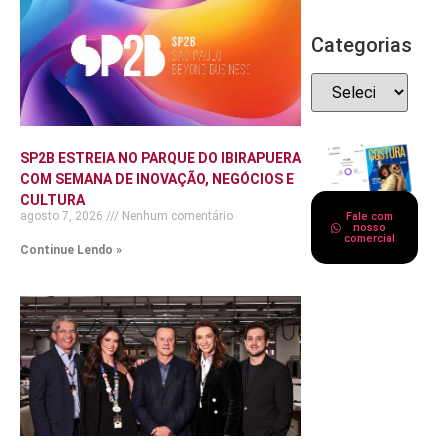
Categorias
SP2B ESTREIA NO PARQUE DO IBIRAPUERA
COM SEMANA DE INOVAÇÃO, NEGÓCIOS E
CULTURA
agosto 7, 2026
Nenhum comentário
Fale com
nosso
comercial
Continue Lendo »