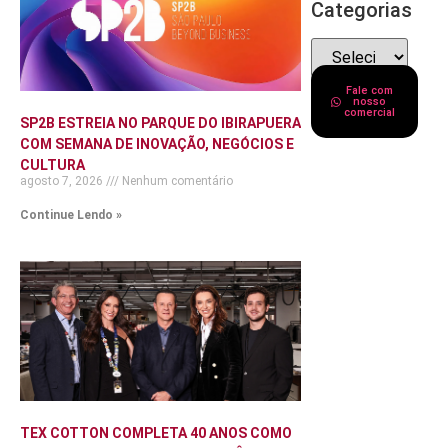
Categorias
Fale com
nosso
comercial
SP2B ESTREIA NO PARQUE DO IBIRAPUERA
COM SEMANA DE INOVAÇÃO, NEGÓCIOS E
CULTURA
agosto 7, 2026
Nenhum comentário
Continue Lendo »
TEX COTTON COMPLETA 40 ANOS COMO