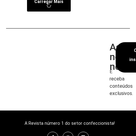
Carregar Mais
Assin
nossa
in
newsl
E
receba
conteúdos
exclusivos.
A Revista número 1 do setor confeccionista!