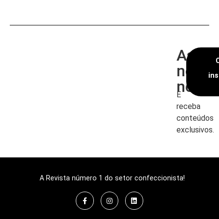
Assin
nossa
in
newsl
E
receba
conteúdos
exclusivos.
A Revista número 1 do setor confeccionista!