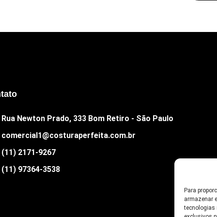
tato
Rua Newton Prado, 333 Bom Retiro - São Paulo
comercial1@costuraperfeita.com.br
(11) 2171-9267
(11) 97364-3538
Para propor
armazenar e
tecnologias
exclusivos 