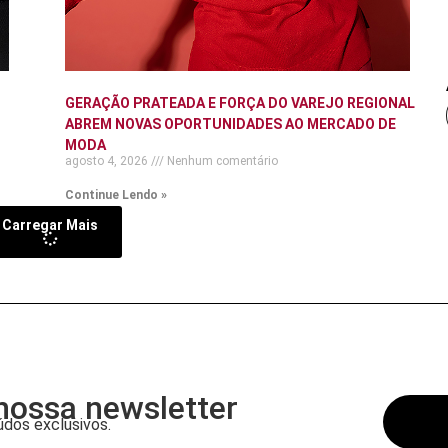
GERAÇÃO PRATEADA E FORÇA DO VAREJO REGIONAL
ABREM NOVAS OPORTUNIDADES AO MERCADO DE
MODA
agosto 4, 2026
Nenhum comentário
Continue Lendo »
Carregar Mais
nossa newsletter
dos exclusivos.