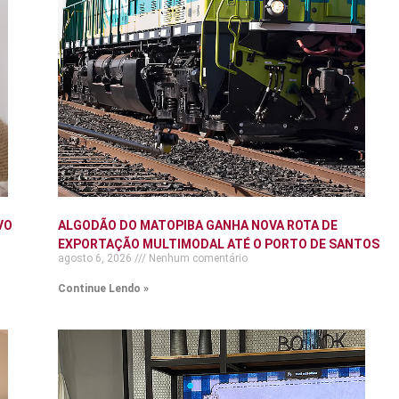
VO
ALGODÃO DO MATOPIBA GANHA NOVA ROTA DE
EXPORTAÇÃO MULTIMODAL ATÉ O PORTO DE SANTOS
agosto 6, 2026
Nenhum comentário
Continue Lendo »