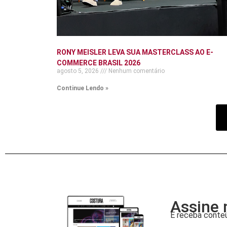
RONY MEISLER LEVA SUA MASTERCLASS AO E-
COMMERCE BRASIL 2026
agosto 5, 2026
Nenhum comentário
Continue Lendo »
Assine 
E receba conteú