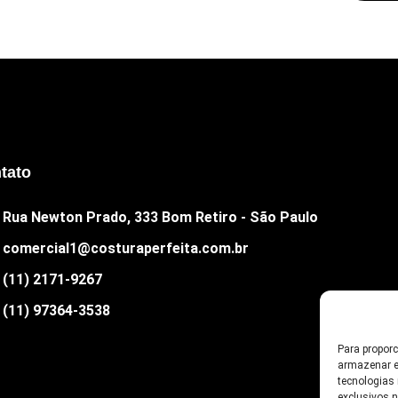
tato
Rua Newton Prado, 333 Bom Retiro - São Paulo
comercial1@costuraperfeita.com.br
(11) 2171-9267
(11) 97364-3538
Para propor
armazenar e
tecnologias
exclusivos 