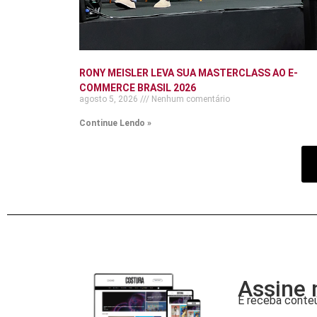
RONY MEISLER LEVA SUA MASTERCLASS AO E-
COMMERCE BRASIL 2026
agosto 5, 2026
Nenhum comentário
Continue Lendo »
Assine 
E receba conteú