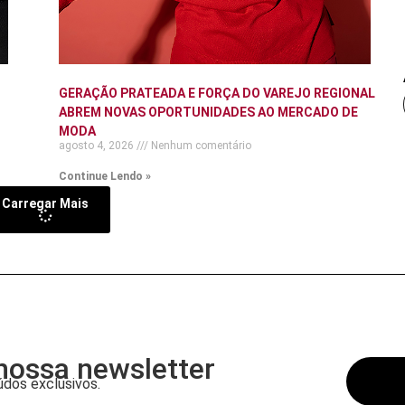
GERAÇÃO PRATEADA E FORÇA DO VAREJO REGIONAL
ABREM NOVAS OPORTUNIDADES AO MERCADO DE
MODA
agosto 4, 2026
Nenhum comentário
Continue Lendo »
Carregar Mais
nossa newsletter
dos exclusivos.