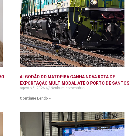
VO
ALGODÃO DO MATOPIBA GANHA NOVA ROTA DE
EXPORTAÇÃO MULTIMODAL ATÉ O PORTO DE SANTOS
agosto 6, 2026
Nenhum comentário
Continue Lendo »